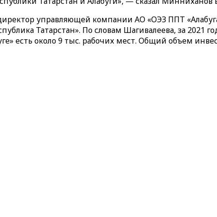
публики Татарстан и Алабуги», — сказал Минниханов в
директор управляющей компании АО «ОЭЗ ППТ «Алабуг
спублика Татарстан». По словам Шагивалеева, за 2021 
ге» есть около 9 тыс. рабочих мест. Общий объем инве