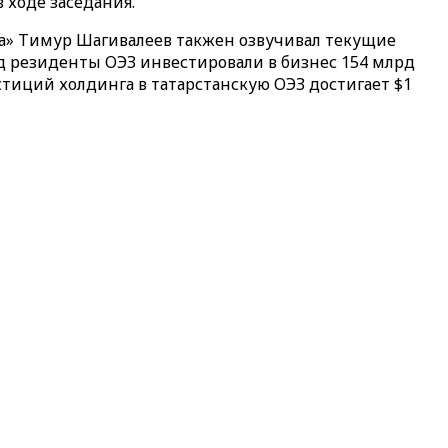
 ходе заседания.
а» Тимур Шагивалеев такжен озвучивал текущие
год резиденты ОЭЗ инвестировали в бизнес 154 млрд
стиций холдинга в татарстанскую ОЭЗ достигает $1