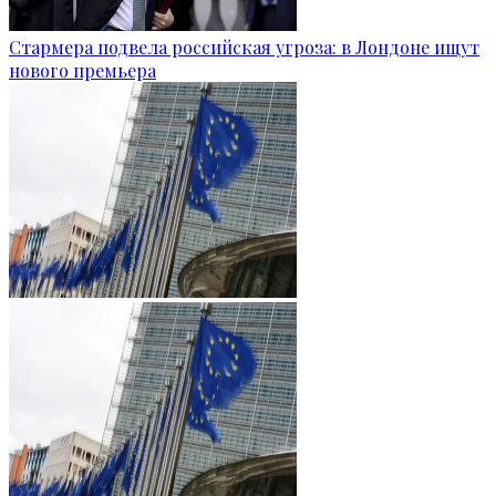
Стармера подвела российская угроза: в Лондоне ищут
нового премьера