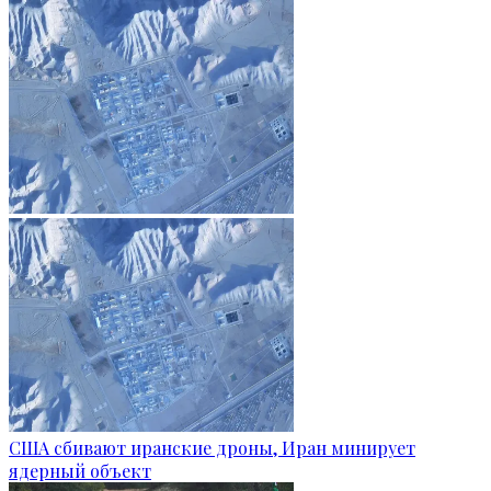
США сбивают иранские дроны, Иран минирует
ядерный объект