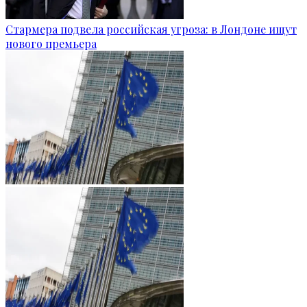
Стармера подвела российская угроза: в Лондоне ищут
нового премьера