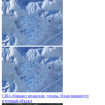
США сбивают иранские дроны, Иран минирует
ядерный объект