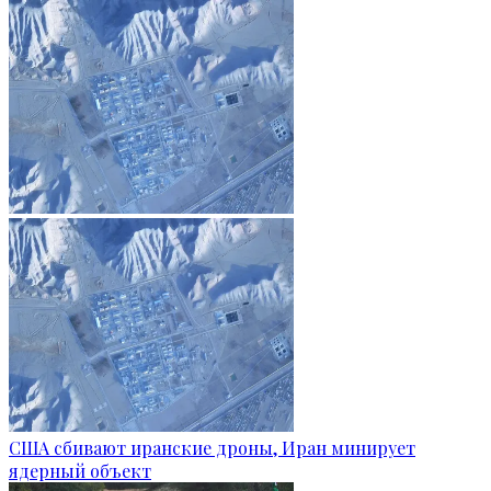
США сбивают иранские дроны, Иран минирует
ядерный объект