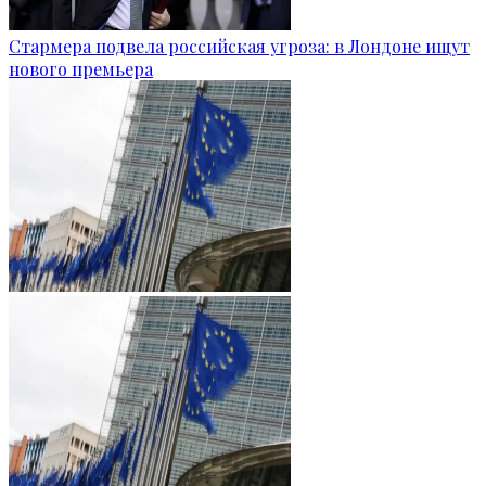
Стармера подвела российская угроза: в Лондоне ищут
нового премьера