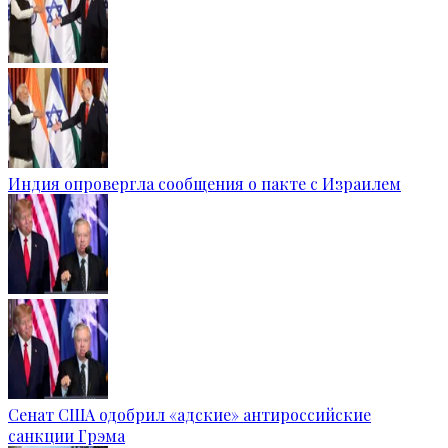
Индия опровергла сообщения о пакте с Израилем
Сенат США одобрил «адские» антироссийские
санкции Грэма