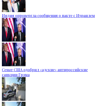
Индия опровергла сообщения о пакте с Израилем
Сенат США одобрил «адские» антироссийские
санкции Грэма