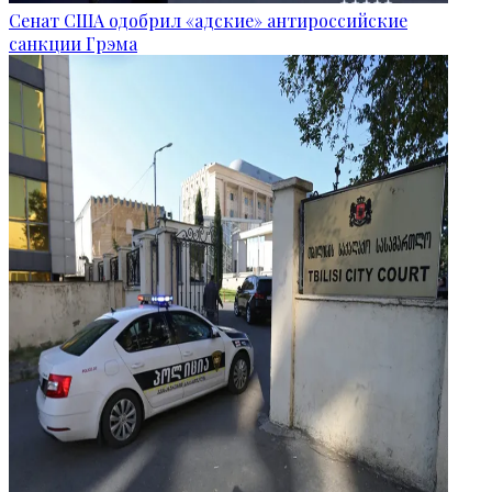
Сенат США одобрил «адские» антироссийские
санкции Грэма