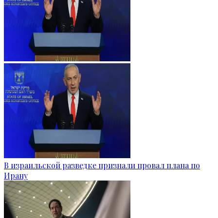
В израильской разведке признали провал плана по
Ирану