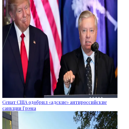
Сенат США одобрил «адские» антироссийские
санкции Грэма