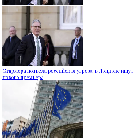
Стармера подвела российская угроза: в Лондоне ищут
нового премьера