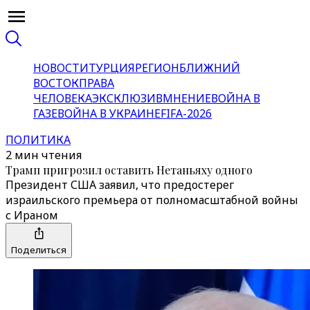
НОВОСТИ
ТУРЦИЯ
РЕГИОН
БЛИЖНИЙ
ВОСТОК
ПРАВА
ЧЕЛОВЕКА
ЭКСКЛЮЗИВ
МНЕНИЕ
ВОЙНА В
ГАЗЕ
ВОЙНА В УКРАИНЕ
FIFA-2026
ПОЛИТИКА
2 мин чтения
Трамп пригрозил оставить Нетаньяху одного
Президент США заявил, что предостерег
израильского премьера от полномасштабной войны
с Ираном
Поделиться