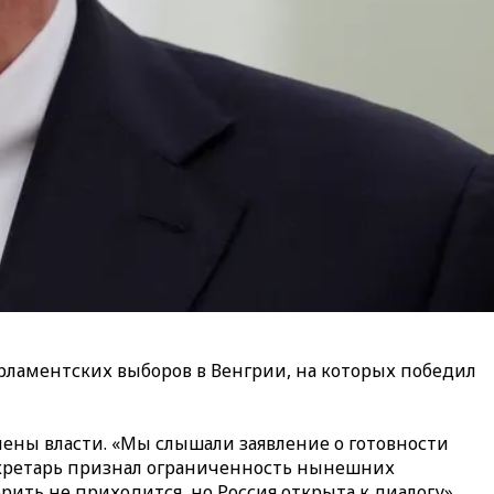
арламентских выборов в Венгрии, на которых победил
мены власти. «Мы слышали заявление о готовности
-секретарь признал ограниченность нынешних
рить не приходится, но Россия открыта к диалогу».