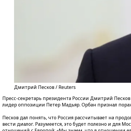
Дмитрий Песков / Reuters
Пресс-секретарь президента России Дмитрий Песков з
лидер оппозиции Петер Мадьяр. Орбан признал пораж
Песков дал понять, что Россия рассчитывает на прод
вести диалог. Разумеется, это будет полезно и для М
отношений с Европой: «Мы знаем, что в отношении евр