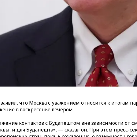
аявил, что Москва с уважением относится к итогам п
ение в воскресенье вечером.
олжение контактов с Будапештом вне зависимости от с
осквы, и для Будапешта», — сказал он. При этом пресс
опейских стран пока, к сожалению, о взаимности гово