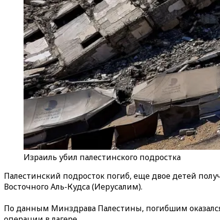
Израиль убил палестинского подростка
Палестинский подросток погиб, еще двое детей получ
Восточного Аль-Кудса (Иерусалим).
По данным Минздрава Палестины, погибшим оказался 
операции в лагере.