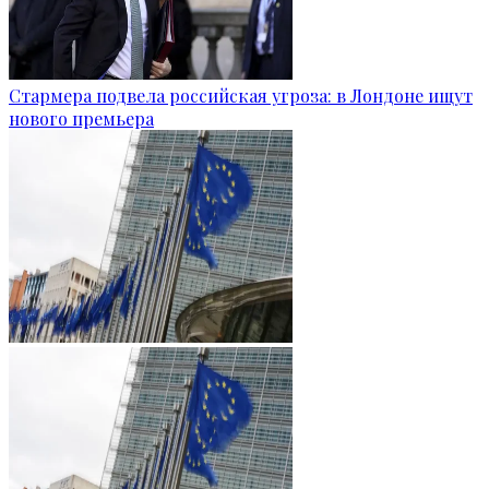
Стармера подвела российская угроза: в Лондоне ищут
нового премьера