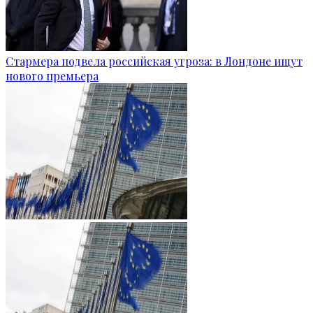
Стармера подвела российская угроза: в Лондоне ищут
нового премьера