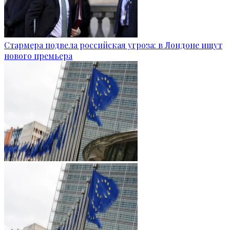
Стармера подвела российская угроза: в Лондоне ищут
нового премьера