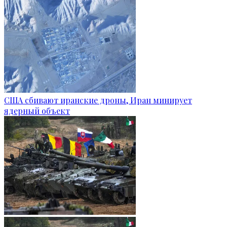
США сбивают иранские дроны, Иран минирует
ядерный объект