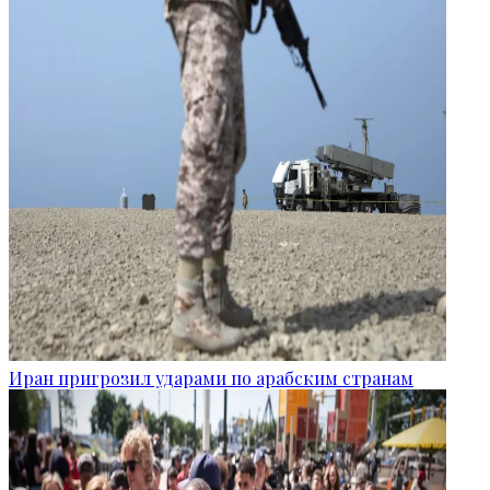
Иран пригрозил ударами по арабским странам