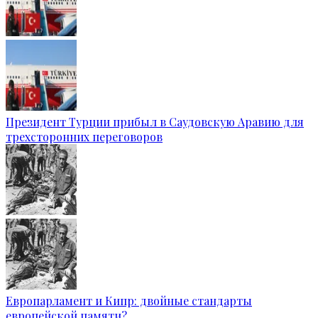
Президент Турции прибыл в Саудовскую Аравию для
трехсторонних переговоров
Европарламент и Кипр: двойные стандарты
европейской памяти?