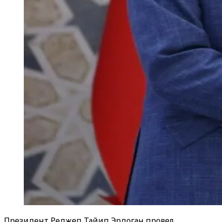
Президент Реджеп Тайип Эрдоган провел