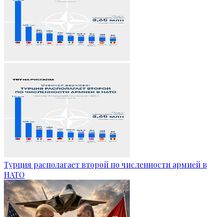
Турция располагает второй по численности армией в
НАТО