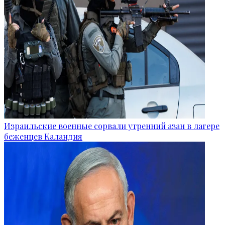
Израильские военные сорвали утренний азан в лагере
беженцев Каландия