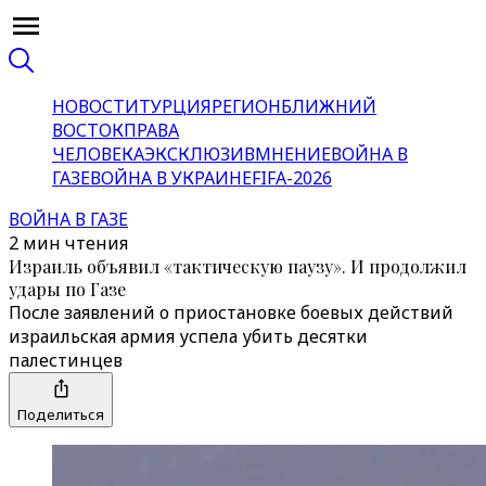
НОВОСТИ
ТУРЦИЯ
РЕГИОН
БЛИЖНИЙ
ВОСТОК
ПРАВА
ЧЕЛОВЕКА
ЭКСКЛЮЗИВ
МНЕНИЕ
ВОЙНА В
ГАЗЕ
ВОЙНА В УКРАИНЕ
FIFA-2026
ВОЙНА В ГАЗЕ
2 мин чтения
Израиль объявил «тактическую паузу». И продолжил
удары по Газе
После заявлений о приостановке боевых действий
израильская армия успела убить десятки
палестинцев
Поделиться