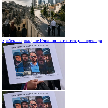
Арабские граждане Израиля – от гетто до апартеида