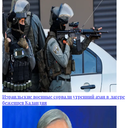
Израильские военные сорвали утренний азан в лагере
беженцев Каландия