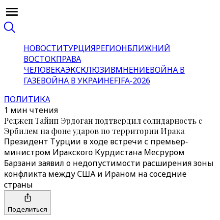
НОВОСТИ
ТУРЦИЯ
РЕГИОН
БЛИЖНИЙ
ВОСТОК
ПРАВА
ЧЕЛОВЕКА
ЭКСКЛЮЗИВ
МНЕНИЕ
ВОЙНА В
ГАЗЕ
ВОЙНА В УКРАИНЕ
FIFA-2026
ПОЛИТИКА
1 мин чтения
Реджеп Тайип Эрдоган подтвердил солидарность с
Эрбилем на фоне ударов по территории Ирака
Президент Турции в ходе встречи с премьер-
министром Иракского Курдистана Месруром
Барзани заявил о недопустимости расширения зоны
конфликта между США и Ираном на соседние
страны
Поделиться