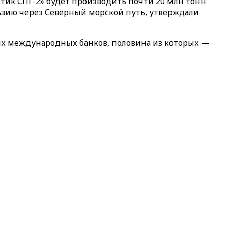
ктик СПГ-2» будет производить почти 20 млн тонн
 Азию через Северный морской путь, утверждали
ких международных банков, половина из которых —
.