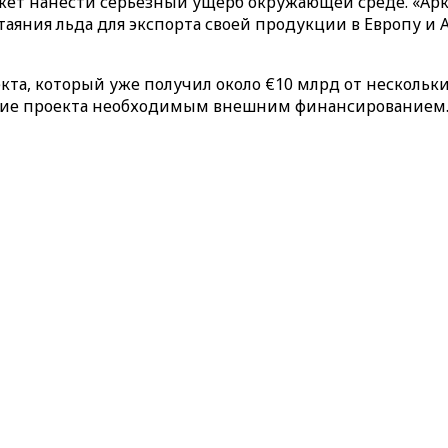
ожет нанести серьезный ущерб окружающей среде. «Ар
таяния льда для экспорта своей продукции в Европу и
екта, который уже получил около €10 млрд от несколь
ение проекта необходимым внешним финансированием