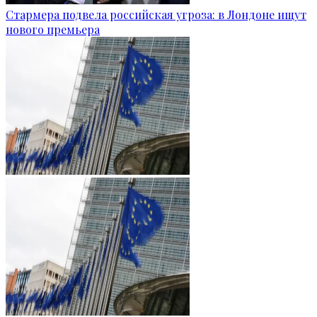
Стармера подвела российская угроза: в Лондоне ищут
нового премьера