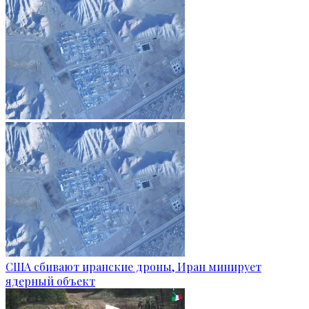
США сбивают иранские дроны, Иран минирует
ядерный объект