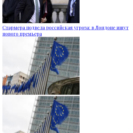
Стармера подвела российская угроза: в Лондоне ищут
нового премьера