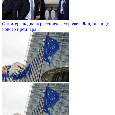
Стармера подвела российская угроза: в Лондоне ищут
нового премьера