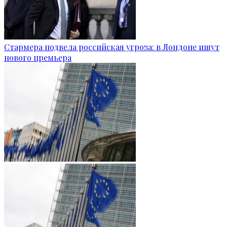
Стармера подвела российская угроза: в Лондоне ищут
нового премьера