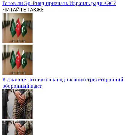
Готов ли Эр-Рияд признать Израиль ради АЭС?
ЧИТАЙТЕ ТАКЖЕ
В Джидде готовится к подписанию трехсторонний
оборонный пакт