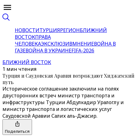
НОВОСТИ
ТУРЦИЯ
РЕГИОН
БЛИЖНИЙ
ВОСТОК
ПРАВА
ЧЕЛОВЕКА
ЭКСКЛЮЗИВ
МНЕНИЕ
ВОЙНА В
ГАЗЕ
ВОЙНА В УКРАИНЕ
FIFA-2026
БЛИЖНИЙ ВОСТОК
1 мин чтения
Турция и Саудовская Аравия возрождают Хиджазский
путь
Историческое соглашение заключили на полях
двусторонних встреч министр транспорта и
инфраструктуры Турции Абдулкадир Уралоглу и
министр транспорта и логистических услуг
Саудовской Аравии Салих аль-Джасир.
Поделиться