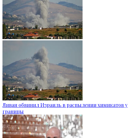
Ливан обвинил Израиль в распылении химикатов у
границы