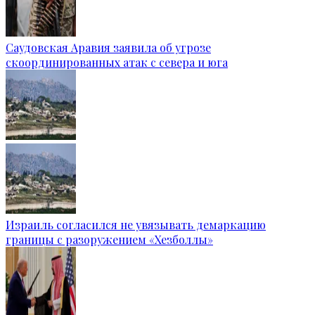
Саудовская Аравия заявила об угрозе
скоординированных атак с севера и юга
Израиль согласился не увязывать демаркацию
границы с разоружением «Хезболлы»