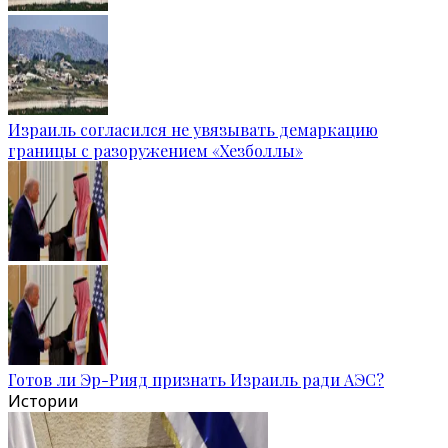
Израиль согласился не увязывать демаркацию
границы с разоружением «Хезболлы»
Готов ли Эр-Рияд признать Израиль ради АЭС?
Истории