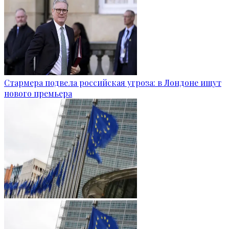
Стармера подвела российская угроза: в Лондоне ищут
нового премьера