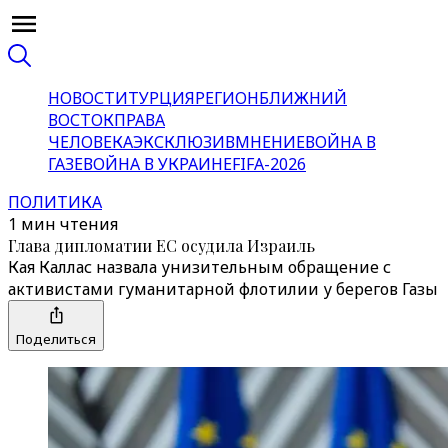
НОВОСТИ
ТУРЦИЯ
РЕГИОН
БЛИЖНИЙ
ВОСТОК
ПРАВА
ЧЕЛОВЕКА
ЭКСКЛЮЗИВ
МНЕНИЕ
ВОЙНА В
ГАЗЕ
ВОЙНА В УКРАИНЕ
FIFA-2026
ПОЛИТИКА
1 мин чтения
Глава дипломатии ЕС осудила Израиль
Кая Каллас назвала унизительным обращение с
активистами гуманитарной флотилии у берегов Газы
Поделиться