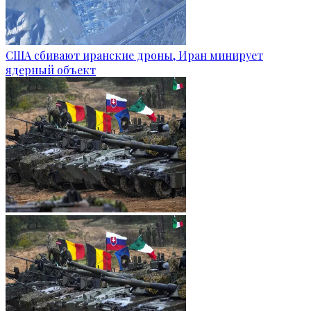
США сбивают иранские дроны, Иран минирует
ядерный объект