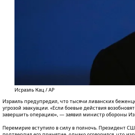
Исраэль Кац / AP
Израиль предупредил, что тысячи ливанских беженце
угрозой эвакуации. «Если боевые действия возобновят
завершить операцию», — заявил министр обороны Изр
Перемирие вступило в силу в полночь. Президент С
подтвердил его принятие, однако оговорился, что изр