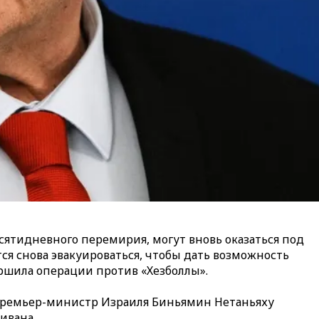
сятидневного перемирия, могут вновь оказаться под
тся снова эвакуироваться, чтобы дать возможность
ршила операции против «Хезболлы».
 премьер-министр Израиля Биньямин Нетаньяху
ивана.