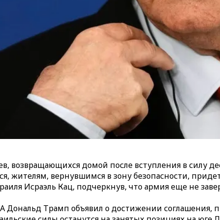
в, возвращающихся домой после вступления в силу де
ся, жителям, вернувшимся в зону безопасности, приде
аиля Исраэль Кац, подчеркнув, что армия еще не заве
ША Дональд Трамп объявил о достижении соглашения,
аильские силы останутся на занятых позициях на юге Л