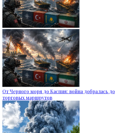
От Черного моря до Каспия: война добралась до
торговых маршрутов