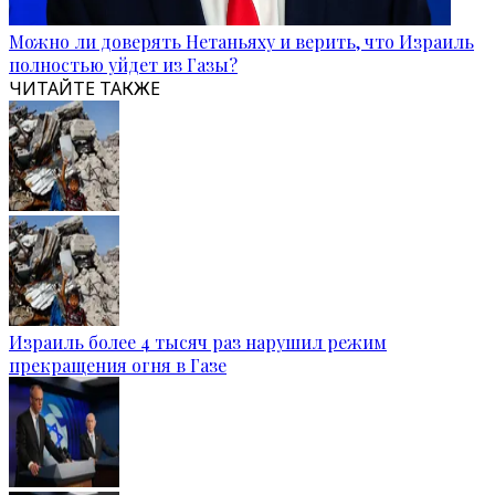
Можно ли доверять Нетаньяху и верить, что Израиль
полностью уйдет из Газы?
ЧИТАЙТЕ ТАКЖЕ
Израиль более 4 тысяч раз нарушил режим
прекращения огня в Газе