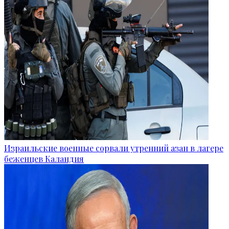
Израильские военные сорвали утренний азан в лагере
беженцев Каландия