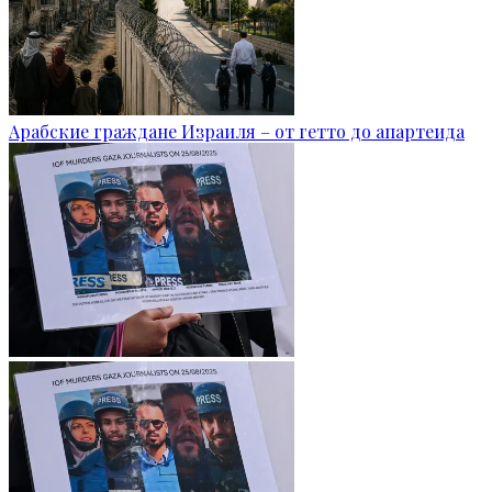
Арабские граждане Израиля – от гетто до апартеида