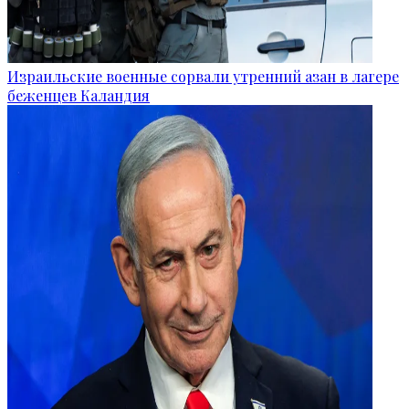
Израильские военные сорвали утренний азан в лагере
беженцев Каландия