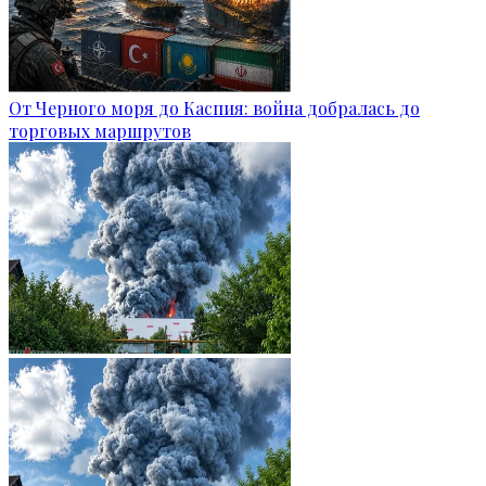
От Черного моря до Каспия: война добралась до
торговых маршрутов