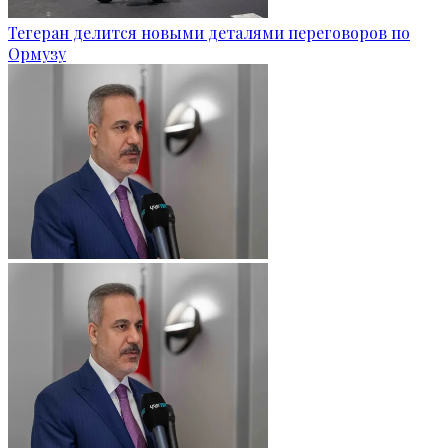
Тегеран делится новыми деталями переговоров по
Ормузу