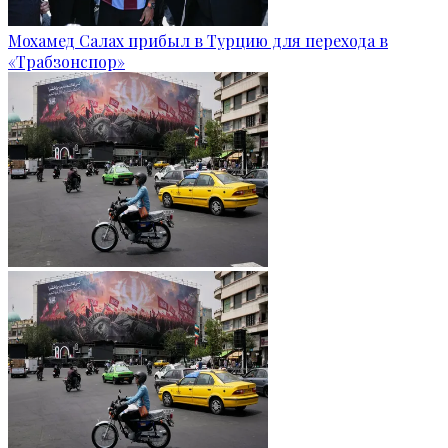
Мохамед Салах прибыл в Турцию для перехода в
«Трабзонспор»