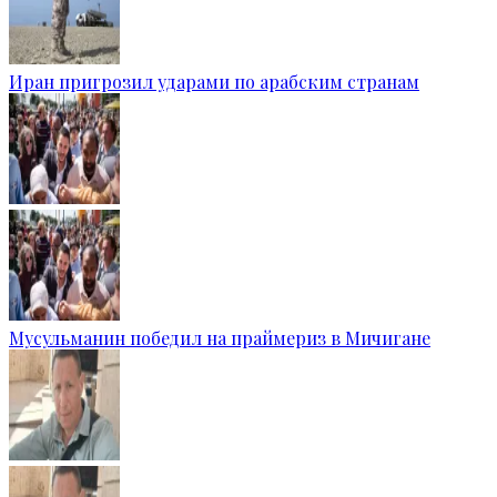
Иран пригрозил ударами по арабским странам
Мусульманин победил на праймериз в Мичигане