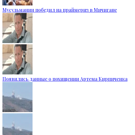
Мусульманин победил на праймериз в Мичигане
Появились данные о похищении Артема Кирпиченка