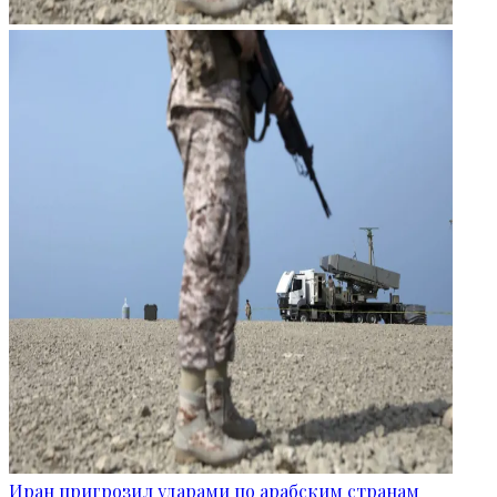
Иран пригрозил ударами по арабским странам