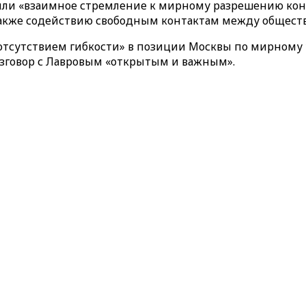
или «взаимное стремление к мирному разрешению кон
также содействию свободным контактам между обществ
«отсутствием гибкости» в позиции Москвы по мирному 
азговор с Лавровым «открытым и важным».