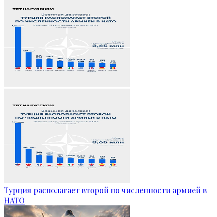
Турция располагает второй по численности армией в
НАТО