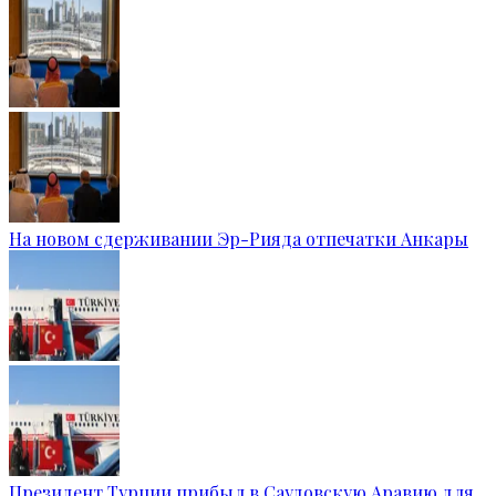
На новом сдерживании Эр-Рияда отпечатки Анкары
Президент Турции прибыл в Саудовскую Аравию для