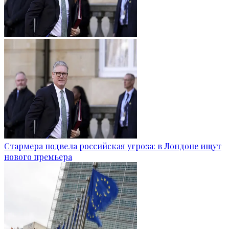
Стармера подвела российская угроза: в Лондоне ищут
нового премьера