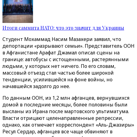
Итоги саммита НАТО: что это значит для Украины
Студент Мохаммад Насим Мазахери заявил, что
депортации «разрывают семьи». Представитель ООН
в Афганистане Арафат Джамал описал сцены на
границе: автобусы с истощенными, растерянными
людьми, у которых нет ничего. По его словам,
массовый отъезд стал частью более широкой
тенденции, усилившейся на фоне войны, но
начавшейся задолго до нее.
По данным ООН, из 1,2 млн афганцев, вернувшихся
домой в последние месяцы, более половины были
высланы из Ирана после мартовского ультиматума.
Власти отрицают целенаправленные репрессии,
однако, как отмечает корреспондент «Аль-Джазиры»
Ресул Сердар, афганцев все чаще обвиняют в