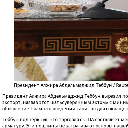
Президент Алжира Абдельмаджид Теббун / Reute
Президент Алжира Абдельмаджид Теббун выразил п
экспорт, назвав этот шаг «суверенным актом» с мин
объявление Трампа о введении тарифов для сокращен
Теббун подчеркнул, что торговля с США составляет м
арматуру. Эти пошлины не затрагивают основы нашей