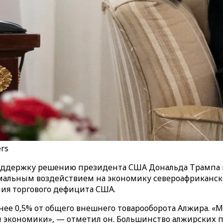
rs
оддержку решению президента США Дональда Трампа 
имальным воздействием на экономику североафриканско
ия торгового дефицита США.
енее 0,5% от общего внешнего товарооборота Алжира. 
 экономики», — отметил он. Большинство алжирских по