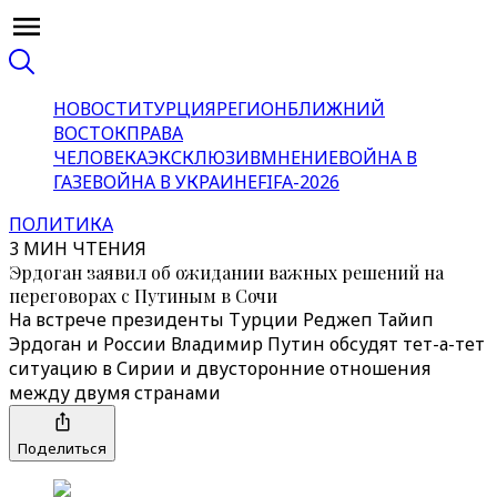
НОВОСТИ
ТУРЦИЯ
РЕГИОН
БЛИЖНИЙ
ВОСТОК
ПРАВА
ЧЕЛОВЕКА
ЭКСКЛЮЗИВ
МНЕНИЕ
ВОЙНА В
ГАЗЕ
ВОЙНА В УКРАИНЕ
FIFA-2026
ПОЛИТИКА
3 МИН ЧТЕНИЯ
Эрдоган заявил об ожидании важных решений на
переговорах с Путиным в Сочи
На встрече президенты Турции Реджеп Тайип
Эрдоган и России Владимир Путин обсудят тет-а-тет
ситуацию в Сирии и двусторонние отношения
между двумя странами
Поделиться