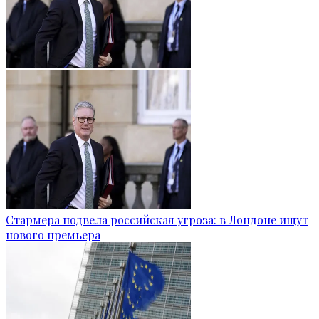
Стармера подвела российская угроза: в Лондоне ищут
нового премьера