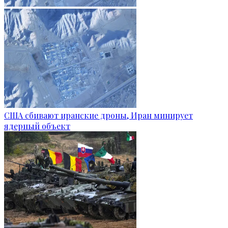
США сбивают иранские дроны, Иран минирует
ядерный объект