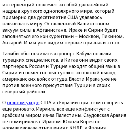
интервенций повлечет за собой дальнейший
надрыв хрупкого однополярного мира, который
примерно два десятилетия США удавалось
навязывать миру. Оставленный Вашингтоном
вакуум силы в Афганистане, Ираке и Сирии будет
заполняться его конкурентами – Москвой, Пекином,
Анкарой. И мы уже видим первые признаки этого.
Талибы обеспечивать аэропорт Кабула позвали
турецких специалистов, в Китае они видят своих
партнеров. Россия и Турция находят общий язык в
Сирии и совместно выступают за полный вывод
американских войск оттуда. Власти Ирака уже не
против военного присутствия Турции в своих
северный районах.
О
полном уходе
США из Евразии при этом говорить
еще рановато. Израиль все еще конфликтует с
арабским миром из-за Палестины. Саудовская Аравия
не помирилась с Ираном. Южная Корея не
нормализовала отношения с КНДР, а Япония