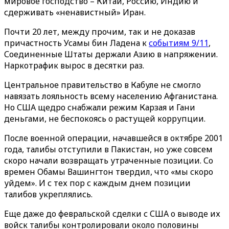
мировое господство – Китай, Россию, Индию и
сдерживать «ненавистный» Иран.
Почти 20 лет, между прочим, так и не доказав
причастность Усамы бин Ладена к
событиям 9/11
,
Соединенные Штаты держали Азию в напряжении.
Наркотрафик вырос в десятки раз.
Центральное правительство в Кабуле не смогло
навязать лояльность всему населению Афганистана.
Но США щедро снабжали режим Карзая и Гани
деньгами, не беспокоясь о растущей коррупции.
После военной операции, начавшейся в октябре 2001
года, талибы отступили в Пакистан, но уже совсем
скоро начали возвращать утраченные позиции. Со
времен Обамы Вашингтон твердил, что «мы скоро
уйдем». И с тех пор с каждым днем позиции
талибов укреплялись.
Еще даже до февральской сделки с США о выводе их
войск талибы контролировали около половины