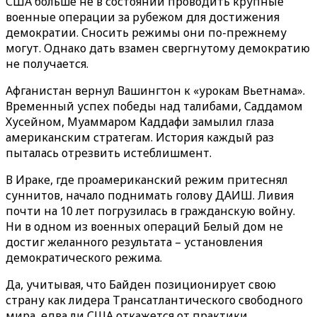
США больше не в состоянии проводить крупные
военные операции за рубежом для достижения
демократии. Сносить режимы они по-прежнему
могут. Однако дать взамен свергнутому демократию
не получается.
Афганистан вернул Вашингтон к «урокам Вьетнама».
Временный успех победы над талибами, Саддамом
Хусейном, Муаммаром Каддафи замылил глаза
американским стратегам. История каждый раз
пыталась отрезвить истеблишмент.
В Ираке, где проамериканский режим притеснял
суннитов, начало поднимать голову ДАИШ. Ливия
почти на 10 лет погрузилась в гражданскую войну.
Ни в одном из военных операций Белый дом не
достиг желанного результата – установления
демократического режима.
Да, учитывая, что Байден позиционирует свою
страну как лидера Трансатлантического свободного
мира, едва ли США откажется от практики