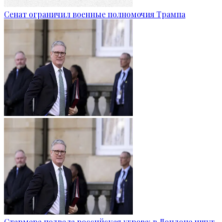
Сенат ограничил военные полномочия Трампа
Стармера подвела российская угроза: в Лондоне ищут