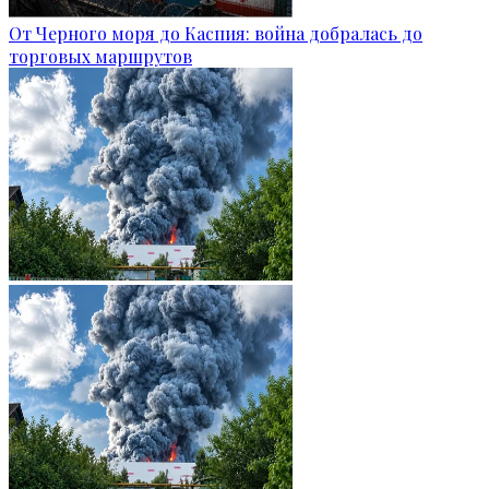
От Черного моря до Каспия: война добралась до
торговых маршрутов