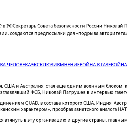
Р и РФ
Секретарь Совета безопасности России Николай П
 Азии, создаются предпосылки для «подрыва авторитет
ВА ЧЕЛОВЕКА
ЭКСКЛЮЗИВ
МНЕНИЕ
ВОЙНА В ГАЗЕ
ВОЙНА
я, США и Австралия, стал еще одним военным блоком, 
возглавлявший ФСБ, Николай Патрушев в интервью газет
инением QUAD, в составе которого США, Индия, Австра
нским характером», прообраз азиатского аналога НАТ
я втянуть в эту организацию и другие страны, главны