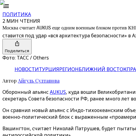
ПОЛИТИКА
2 МИН ЧТЕНИЯ
Москва считает AUKUS еще одним военным блоком против КН
ставится под удар «вся архитектура безопасности» в
Поделиться
Фото: ТАСС / Others
НОВОСТИ
ТУРЦИЯ
РЕГИОН
БЛИЖНИЙ ВОСТОК
ПРА
Автор
Айгуль Султанова
Оборонный альянс
AUKUS
, куда вошли Великобритани
секретарь Совета безопасности РФ, ранее много лет 
Он сравнил новый альянс с Индо-тихоокеанским объед
военно-политический блок с выраженным «проамерика
Вашингтон, считает Николай Патрушев, будет пытатьс
антироссийской политики».