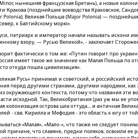
Minor, нынешняя французская Бретань), а новые колонии
сти Кракова (позднейшие воеводства Краковское, Санд
 Polonia); Великая Польша (Major Polonia) — позднейш
север, к Балтийскому морю».
си, патриарх и император начали называть искони и
венному взору, — Русью Великой», - заключает Стороже
орит фактически о том же: «Путин говорит про украин
оссия имеет такое же значение как Малая Польша по о
сто откуда пошла цивилизация».
ликая Русь» принимал и советский, и российский истор
ания перед другими странами, другими народами, как 
з окружающего контекста, потому что названия эти в
асти исходной. Так, Великобритания (раз уж мы ее упо
 колонизация острова шла оттуда.... и античная Велик
й - свв. Кирилла и Мефодия - это область к югу от то
азываться «Малая», «Мало-«, что также не следует пони
ой причине, что славяне, предки поляков, освоили ее