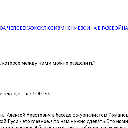
ВА ЧЕЛОВЕКА
ЭКСКЛЮЗИВ
МНЕНИЕ
ВОЙНА В ГАЗЕ
ВОЙНА
во, которое между ними можно разделить?
 наследство? / Others
раины Алексей Арестович в беседе с журналистом Ром
кой Руси - это главное, что нам нужно сделать. Это на
 конце концов. Я борюсь над тем, чтобы мы называли в