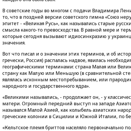
В советские годы во многом с подачи Владимира Лен
то, что в поздней версии советского гимна «Союз не
эпитет - «Великая Русь», как назывались старые рус
смысла какого-то превосходства. В равной мере и тер
которые сегодня вызывают идиосинкразию у украинце
значения.
Вот что писал и о значении этих терминов, и об ист
гречески, Россия) распалась надвое, явилась необхо
географическими терминами: страна Малая или Велик
страну как Малую или Меньшую (в сравнительной степ
являлась исконным местопребыванием, или прародино
народного и государственного ядра».
«Великими назывались, - продолжает он, - у классиче
матери. Огромный передний выступ на западе Азиат
назывался Малой Азией, как колыбель азиатских наро
греческие колонии в Сицилии и Южной Италии, по бер
«Кельтское племя бриттов населяло первоначально по