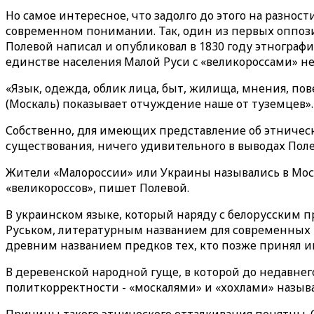
Но самое интересное, что задолго до этого на разнос
современном понимании. Так, один из первых оппози
Полевой написал и опубликовал в 1830 году этногра
единстве населения Малой Руси c «великороссами» не
«Язык, одежда, облик лица, быт, жилища, мнения, по
(Москаль) показывает отчуждение наше от туземцев».
Собственно, для имеющих представление об этническо
существования, ничего удивительного в выводах Поле
Жители «Малороссии» или Украины назывались в Моск
«великороссов», пишет Полевой.
В украинском языке, который наряду с белорусским 
Руськом, литературным названием для современных рус
древним названием предков тех, кто позже принял и
В деревенской народной гуще, в которой до недавне
политкорректности - «москалями» и «хохлами» назыв