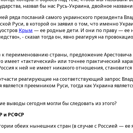
ударства, назвал бы нас Русь-Украина, двойное название
ей ряда посланий самого украинского президента Влад
й Руси, в которой он заявил о том, что именно Украи
луостров
Крым
— ее родные дети. И они по праву — ее
дство», - сказал тогда он, явно реагируя на провокац
изыв к переименованию страны, предложение Арестович
то имеет «тактический» или точнее практический харак
 Россия к ней не имеет никакого отношения, становится
 отчасти реагирующие на соответствующий запрос Вла
я является преемником Руси, тогда как Украина являе
кие выводы сегодня могли бы следовать из этого?
Р и РСФСР
ории обеих нынешних стран (в случае с Россией — ее 