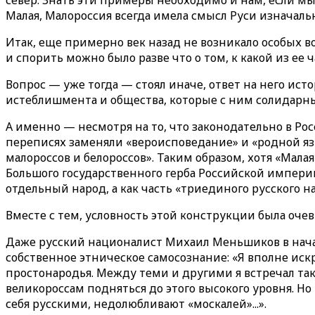
север. Знать эти примеры необходимо и нам, если мы
Малая, Малороссия всегда имела смысл Руси изначаль
Итак, еще примерно век назад не возникало особых во
и спорить можно было разве что о том, к какой из ее 
Вопрос — уже тогда — стоял иначе, ответ на него ист
истеблишмента и общества, которые с ним солидарн
А именно — несмотря на то, что законодательно в Ро
переписях заменяли «вероисповедание» и «родной язы
малороссов и белороссов». Таким образом, хотя «Мала
Большого государственного герба Российской империи
отдельный народ, а как часть «триединого русского н
Вместе с тем, условность этой конструкции была очев
Даже русский националист Михаил Меньшиков в начале
собственное этническое самосознание: «Я вполне ис
простонародья. Между теми и другими я встречал та
великороссам подняться до этого высокого уровня. Но
себя русскими, недолюбливают «москалей»...».