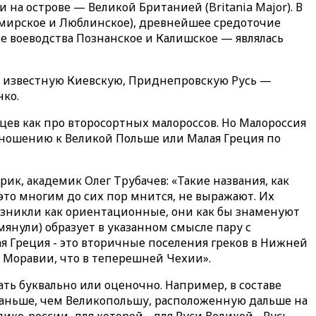
 на острове — Великой Британией (Britania Major). В
омирское и Люблинское), древнейшее средоточие
ие воеводства Познанское и Калишское — являлась
м известную Киевскую, Приднепровскую Русь —
нко.
цев как про второсортных малороссов. Но Малороссия
тношению к Великой Польше или Малая Греция по
ик, академик Олег Трубачев: «Такие названия, как
это многим до сих пор мнится, не выражают. Их
озникли как ориентационные, они как бы знаменуют
мянули) образует в указанном смысле пару с
ая Греция - это вторичные поселения греков в Нижней
й Моравии, что в теперешней Чехии».
мать буквально или оценочно. Например, в составе
 раньше, чем Великопольшу, расположенную дальше на