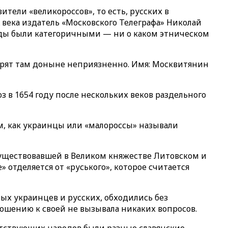
тели «великороссов», то есть, русских в
века издатель «Московского Телеграфа» Николай
воды были категоричными — ни о каком этническом
отрят там доныне неприязненно. Имя: Москвитянин
 в 1654 году после нескольких веков раздельного
м, как украинцы или «малороссы» называли
 существовавшей в Великом княжестве Литовском и
 отделяется от «руського», которое считается
ых украинцев и русских, обходились без
ошению к своей не вызывала никаких вопросов.