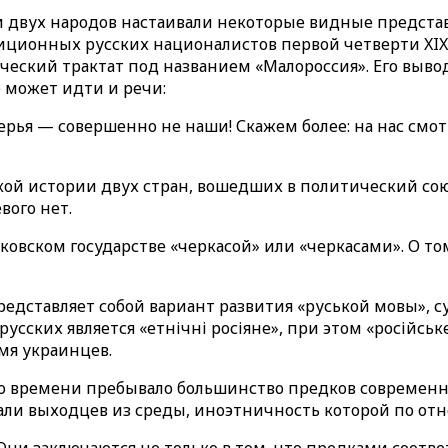
ти двух народов настаивали некоторые видные представи
ционных русских националистов первой четверти XIX 
фический трактат под названием «Малороссия». Его вы
 может идти и речи:
верья — совершенно не наши! Скажем более: на нас см
й истории двух стран, вошедших в политический союз
вого нет.
овском государстве «черкасой» или «черкасами». О то
представляет собой вариант развития «руськой мовы»,
ских является «етнiчнi росiяне», при этом «російське»
мя украинцев.
го времени пребывало большинство предков современн
али выходцев из среды, иноэтничность которой по отн