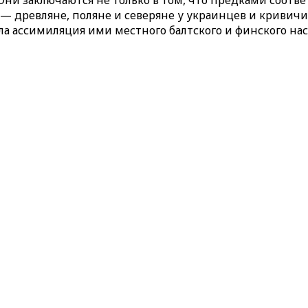
Они заключаются не только в том, что предками соотв
 древляне, поляне и северяне у украинцев и кривичи,
а ассимиляция ими местного балтского и финского на