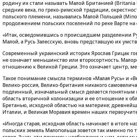
родину их стали называть Малой Британией (Britania 
средние века, по греко-римской традиции, окрестно
польского племени, назывались Малой Польшей (Minor
продолжением польских поселений по реке Варте на 
«Итак, осведомившись о происшедшем разделении Ру
Малой, а Русь Залесскую, вновь представшую их умст
Современный украинский историк Ярослав Грицак гов
не означает меньшинство или второсортность. Малор
отношению к Великой Греции. Это означает центр, ме
Такое понимание смысла терминов «Малая Русь» и «Ве
Велико-россия, Велико-британия никакого самовелич
подлинный, изначальный смысл делается понятным и
область вторичной колонизации и ее отношение к обл
Бретанью, исходной областью на материке; древнейшая
Италии, и Великая Моравия времен наших первоучителе
«Иногда старая, исходная область начинает в итоге н
польских земель Малопольша зовется так именно по т