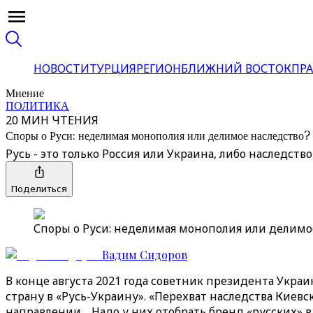
НОВОСТИ
ТУРЦИЯ
РЕГИОН
БЛИЖНИЙ ВОСТОК
ПРА
Мнение
ПОЛИТИКА
20 МИН ЧТЕНИЯ
Споры о Руси: неделимая монополия или делимое наследство?
Русь - это только Россия или Украина, либо наследст
Поделиться
Споры о Руси: неделимая монополия или делимое
Вадим Сидоров
В конце августа 2021 года советник президента Ук
страну в «Русь-Украину». «Перехват наследства Киевс
направлении… Надо у них отобрать бренд «русских» в