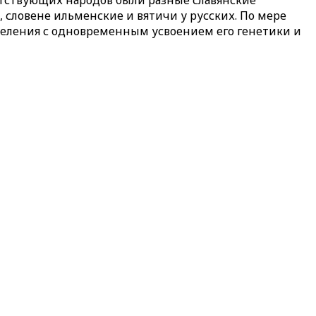
етствующих народов были разные славянские
 словене ильменские и вятичи у русских. По мере
селения с одновременным усвоением его генетики и