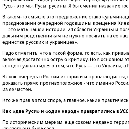
Русь - это мы. Русы, русины. Я бы сменил название гос
В каком-то смысле это предложение стало кульминаци
праздновании очередной годовщины крещения Киевско
— это мать нашей истории. 24 области Украины и по
дальним родственникам не нужно посягать на ее насле
единстве русских и украинцев».
Надо отметить, что в такой форме, то есть, как пр
включая достаточно острую критику. Но в основном э
концептуально идея о том, что Русь — это Украина, а
В свою очередь в России историки и пропагандисты,
доказать прямо противоположное - что именно Росси
из ее частей.
Кто же прав в этом споре, а главное, какие практичес
Как «две Руси» и «один народ» превратились в УСС
По историческим меркам, еще совсем недавно террит
каждого она была своя.