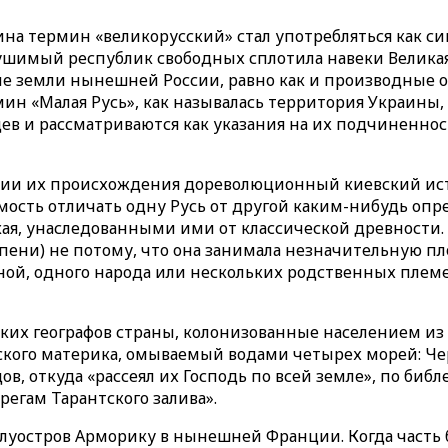
ина термин «великорусский» стал употребляться как с
рушимый республик свободных сплотила навеки Великая
ские земли нынешней России, равно как и производные 
мин «Малая Русь», как называлась территория Украины,
в и рассматриваются как указания на их подчиненност
ории их происхождения дореволюционный киевский исто
димость отличать одну Русь от другой каким-нибудь о
ая, унаследованными ими от классической древности
ени) не потому, что она занимала незначительную пло
й, одного народа или нескольких родственных племен,
ских географов страны, колонизованные населением из 
ского материка, омываемый водами четырех морей: Че
дов, откуда «рассеял их Господь по всей земле», по б
егам Тарантского залива».
луостров Арморику в нынешней Франции. Когда часть б