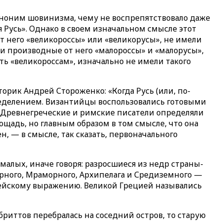
иноним шовинизма, чему не воспрепятствовало даже
 Русь». Однако в своем изначальном смысле этот
от него «великороссы» или «великорусы», не имели
 и производные от него «малороссы» и «малорусы»,
ь «великороссам», изначально не имели такого
рик Андрей Стороженко: «Когда Русь (или, по-
пределением. Византийцы воспользовались готовыми
. Древнегреческие и римские писатели определяли
щадь, но главным образом в том смысле, что она
 — в смысле, так сказать, первоначального
малых, иначе говоря: разросшиеся из недр страны-
рного, Мраморного, Архипелага и Средиземного —
иблейскому выражению. Великой Грецией назывались
риттов перебралась на соседний остров, то старую