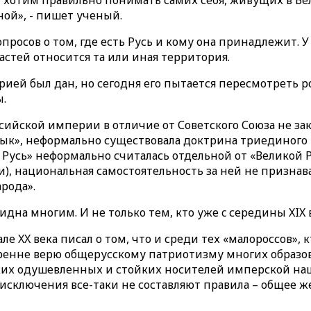
 хотим правильно понимать самих себя, живущих в Вели
ной», - пишет ученый.
просов о том, где есть Русь и кому она принадлежит. 
частей относится та или иная территория.
орией был дан, но сегодня его пытается пересмотреть 
ы.
ссийской империи в отличие от Советского Союза не за
к», неформально существовала доктрина триединого ру
я Русь» неформально считалась отдельной от «Великой 
), национальная самостоятельность за ней не признава
арода».
идна многим. И не только тем, кто уже c середины XIX
 XX века писал о том, что и среди тех «малороссов», 
кренне верю общерусскому патриотизму многих образо
ких одушевленных и стойких носителей имперской наш
 исключения все-таки не составляют правила – общее же