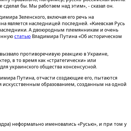
 сделал бы. Мы работаем над этим», - сказал он.
имира Зеленского, включая его речь на
на является наследницей последней. «Киевская Русь
 наследники. А двоюродным племянникам и очень
ионную
статью
Владимира Путина «Об историческом
а вызвало противоречивую реакцию в Украине,
тер, в то время как «стратегически» или
 для украинского общества консенсусной.
димира Путина, отчасти создающие его, пытаются
тся искусственным образованием, созданным на одной
ядра) неформально именовались «Русью», и при том у