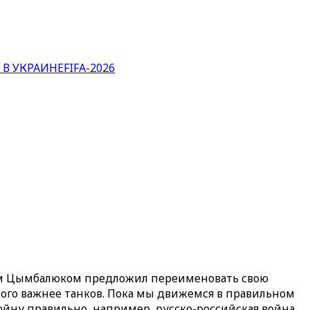
 В УКРАИНЕ
FIFA-2026
аном Цымбалюком предложил переименовать свою
много важнее танков. Пока мы движемся в правильном
ойну правильно, например, русско-российская война.