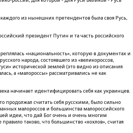
ко-россии, для которой - для Руси Великой - Русь
У каждого из нынешних претендентов была своя Русь,
российский президент Путин и та часть российского
креплялась «национальность», которую в документах и
сского народа, состоявшего из «великороссов,
Руси» исторической землей (это видно из описания
лась, а «малороссы» рассматривались не как
 века начинает идентифицировать себя как украинцев.
кто продолжал считать себя русскими, было сильно
ванных малороссов и большинства малороссийского
ей идеи, что дай Бог очень и очень многим
 правило таково, что большинство «хохлов», считая