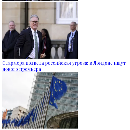
Стармера подвела российская угроза: в Лондоне ищут
нового премьера