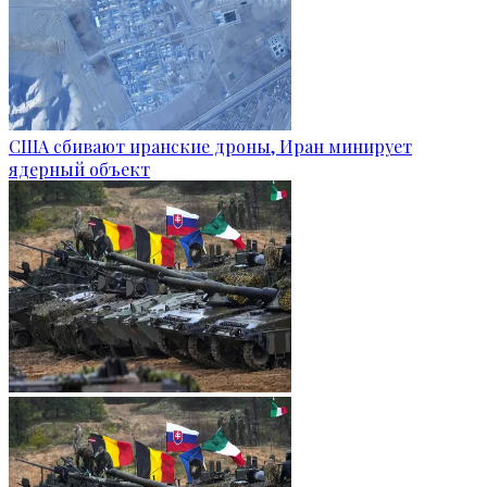
США сбивают иранские дроны, Иран минирует
ядерный объект