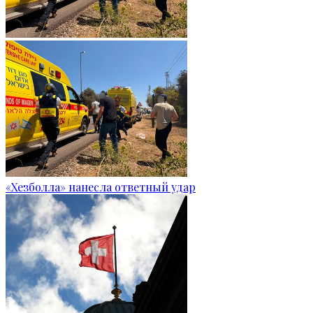
«Хезболла» нанесла ответный удар