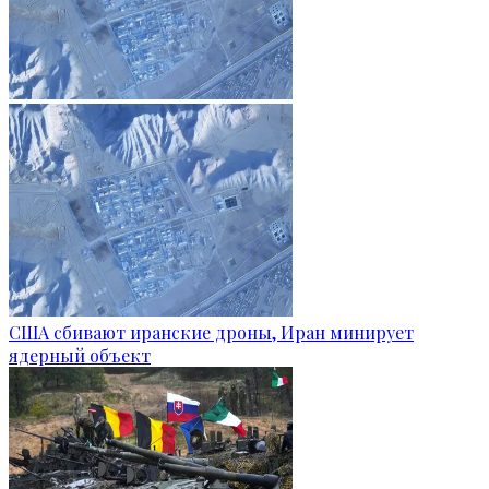
США сбивают иранские дроны, Иран минирует
ядерный объект