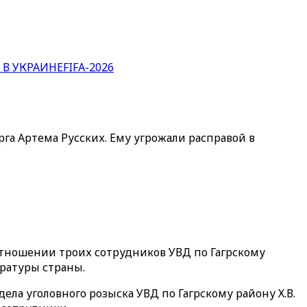
 В УКРАИНЕ
FIFA-2026
рга Артема Русских. Ему угрожали расправой в
тношении троих сотрудников УВД по Гагрскому
ратуры страны.
ла уголовного розыска УВД по Гагрскому району Х.В.