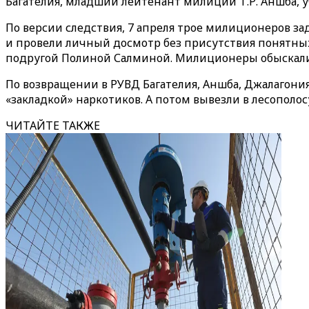
Багателия, младший лейтенант милиции Т.Р. Аншба, 
По версии следствия, 7 апреля трое милиционеров за
и провели личный досмотр без присутствия понятных
подругой Полиной Салминой. Милиционеры обыскали 
По возвращении в РУВД Багателия, Аншба, Джалагония
«закладкой» наркотиков. А потом вывезли в лесополос
ЧИТАЙТЕ ТАКЖЕ