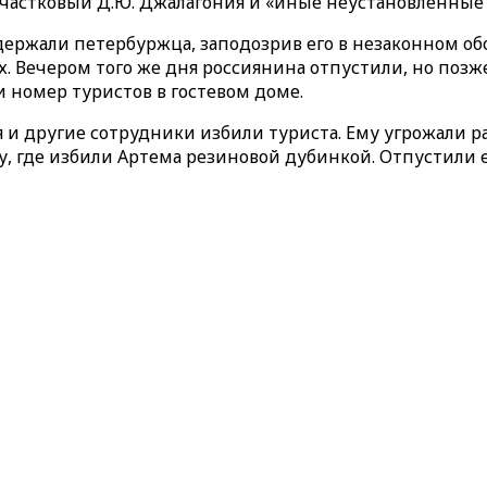
участковый Д.Ю. Джалагония и «иные неустановленные
держали петербуржца, заподозрив его в незаконном обо
. Вечером того же дня россиянина отпустили, но позж
номер туристов в гостевом доме.
 и другие сотрудники избили туриста. Ему угрожали ра
у, где избили Артема резиновой дубинкой. Отпустили е