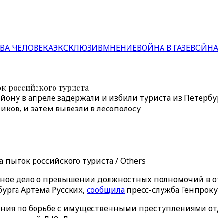
ВА ЧЕЛОВЕКА
ЭКСКЛЮЗИВ
МНЕНИЕ
ВОЙНА В ГАЗЕ
ВОЙНА
ок российского туриста
айону в апреле задержали и избили туриста из Петербу
тиков, и затем вывезли в лесополосу
а пыток российского туриста / Others
вное дело о превышении должностных полномочий в о
бурга Артема Русских,
сообщила
пресс-служба Генпроку
ния по борьбе с имущественными преступлениями отде