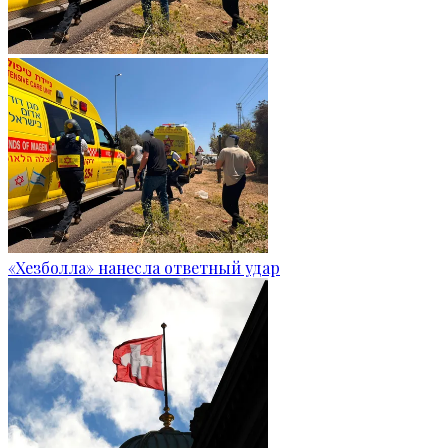
«Хезболла» нанесла ответный удар