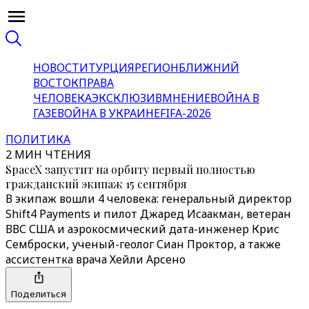
НОВОСТИ
ТУРЦИЯ
РЕГИОН
БЛИЖНИЙ
ВОСТОК
ПРАВА
ЧЕЛОВЕКА
ЭКСКЛЮЗИВ
МНЕНИЕ
ВОЙНА В
ГАЗЕ
ВОЙНА В УКРАИНЕ
FIFA-2026
ПОЛИТИКА
2 МИН ЧТЕНИЯ
SpaceX запустит на орбиту первый полностью
гражданский экипаж 15 сентября
В экипаж вошли 4 человека: генеральный директор
Shift4 Payments и пилот Джаред Исаакман, ветеран
ВВС США и аэрокосмический дата-инженер Крис
Семброски, ученый-геолог Сиан Проктор, а также
ассистентка врача Хейли Арсено
Поделиться