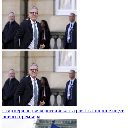
Стармера подвела российская угроза: в Лондоне ищут
нового премьера