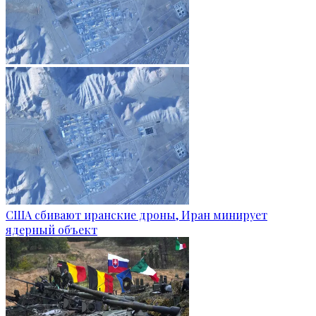
США сбивают иранские дроны, Иран минирует
ядерный объект