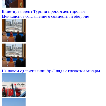
Вице-президент Турции прокомментировал
Мекканское соглашение о совместной обороне
На новом сдерживании Эр-Рияда отпечатки Анкары