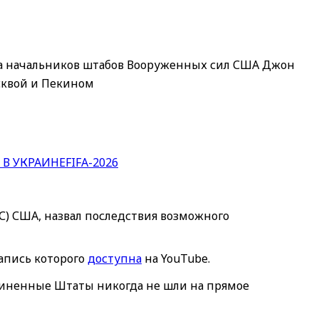
а начальников штабов Вооруженных сил США Джон
осквой и Пекином
 В УКРАИНЕ
FIFA-2026
С) США, назвал последствия возможного
запись которого
доступна
на YouTube.
единенные Штаты никогда не шли на прямое