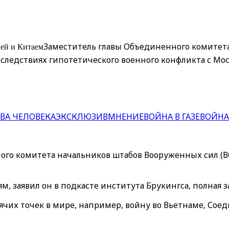
ей и Китаем
Заместитель главы Объединенного комитет
последствиях гипотетического военного конфликта с М
ВА ЧЕЛОВЕКА
ЭКСКЛЮЗИВ
МНЕНИЕ
ВОЙНА В ГАЗЕ
ВОЙНА
ого комитета начальников штабов Вооруженных сил (В
, заявил он в подкасте института Брукингса, полная 
рячих точек в мире, например, войну во Вьетнаме, Со