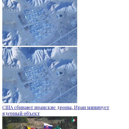
США сбивают иранские дроны, Иран минирует
ядерный объект