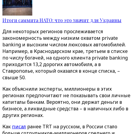
Итоги саммита НАТО: что это значит для Украины
Для некоторых регионов прослеживается
закономерность между низким охватом private
banking и высоким числом люксовых автомобилей.
Например, в Краснодарском крае, третьем в списке
по числу богачей, на одного клиента private banking
приходится 13,2 дорогих автомобиля, а в
Ставрополье, который оказался в конце списка, –
свыше 50.
Как объяснили эксперты, миллионеры в этих
регионах предпочитают не показывать свои личные
капиталы банкам. Вероятно, они держат деньги в
бизнесе, а ликвидные средства – в наличных либо в
других регионах.
Как
писал
ранее TRT на русском, в России стало
больше сотрудников-миллионеров среднего и