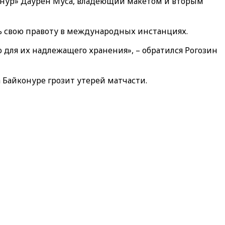
конур» Даурен Муса, владеющий макетом и вторым
ть свою правоту в международных инстанциях.
 для их надлежащего хранения», – обратился Рогозин
 Байконуре грозит утерей матчасти.