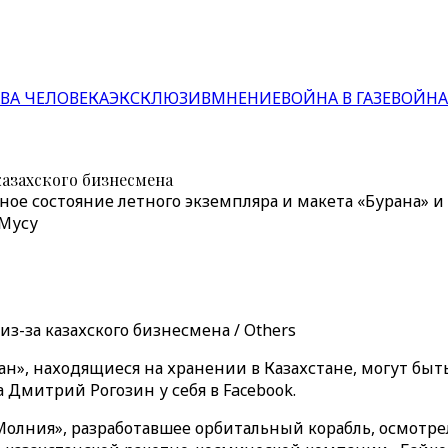
ВА ЧЕЛОВЕКА
ЭКСКЛЮЗИВ
МНЕНИЕ
ВОЙНА В ГАЗЕ
ВОЙНА
казахского бизнесмена
вное состояние летного экземпляра и макета «Бурана» 
 Мусу
з-за казахского бизнесмена / Others
ран», находящиеся на хранении в Казахстане, могут бы
 Дмитрий Рогозин у себя в Facebook.
олния», разработавшее орбитальный корабль, осмотрел