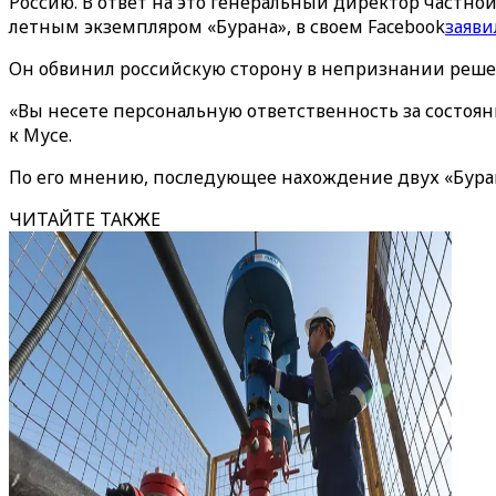
Россию. В ответ на это генеральный директор частн
летным экземпляром «Бурана», в своем Facebook
заяви
Он обвинил российскую сторону в непризнании решен
«Вы несете персональную ответственность за состоя
к Мусе.
По его мнению, последующее нахождение двух «Буран
ЧИТАЙТЕ ТАКЖЕ