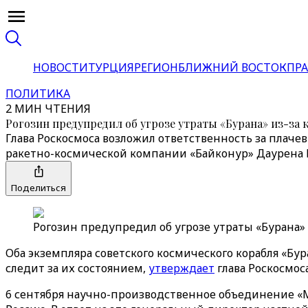
НОВОСТИ
ТУРЦИЯ
РЕГИОН
БЛИЖНИЙ ВОСТОК
ПРА
ПОЛИТИКА
2 МИН ЧТЕНИЯ
Рогозин предупредил об угрозе утраты «Бурана» из-за 
Глава Роскосмоса возложил ответственность за плаче
ракетно-космической компании «Байконур» Даурена
Поделиться
Рогозин предупредил об угрозе утраты «Бурана» и
Оба экземпляра советского космического корабля «Бу
следит за их состоянием,
утверждает
глава Роскосмоса
6 сентября научно-производственное объединение «М