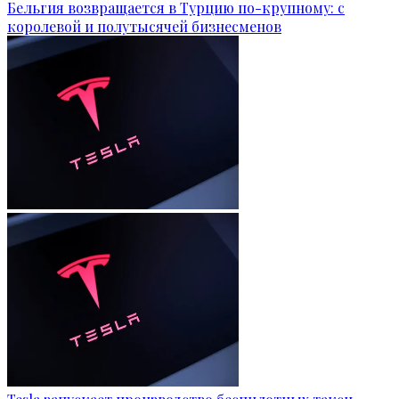
Бельгия возвращается в Турцию по-крупному: с
королевой и полутысячей бизнесменов