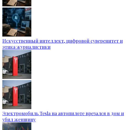
Искусственный интеллект, цифровой суверенитет и
этика журналистики
Электромобиль Tesla на автопилоте врезался в дом и
убил женщину