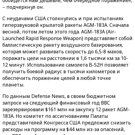
обойдется нам дешевле, чем очередное поражение»,
– подчеркнул он.
С неудачами США столкнулись и при испытаниях
гиперзвуковой крылатой ракеты AGM-183A. Сначала
весной, потом летом этого года. AGM-183A (Air-
Launched Rapid Response Weapon) представляет собой
баллистическую ракету воздушного базирования,
которая может развивать скорость до 6,5-8 махов,
поражать цели на расстоянии в 1,6 тысячи км за 10-
12 минут. Использование самолета B-52H позволяет
получить боевой радиус в тысячи километров и
обеспечить поражение целей в любой точке
планеты.
По данным Defense News, в своем бюджетном
запросе на следующий финансовый год ВВС
зарезервировали $161 млн на закупку 12 ракет AGM-
183A. Но комитет по ассигнованиям Палаты
представителей Конгресса США предложил снизить
расходы на программу на $44 млн из-за опасений,