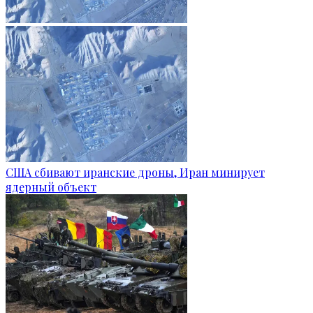
США сбивают иранские дроны, Иран минирует
ядерный объект