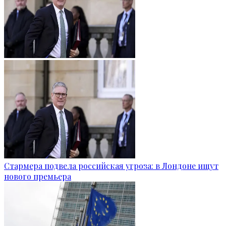
Стармера подвела российская угроза: в Лондоне ищут
нового премьера