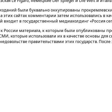
кая Le Figaro, немецкие Der Spiegel и Die Welt и италь
 изданий были буквально оккупированы прокремлевск
 этих сайтах комментарии затем использовались в ка
й входит в государственный медиахолдинг «Россия сег
ние к России материала, к которым были опубликованы
МИ, которые использовали их в качестве основы для с
едовольстве правительствами этих государств. После