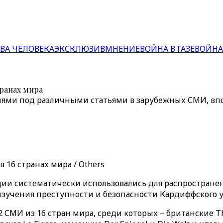
ВА ЧЕЛОВЕКА
ЭКСКЛЮЗИВ
МНЕНИЕ
ВОЙНА В ГАЗЕ
ВОЙНА
транах мира
ми под различными статьями в зарубежных СМИ, впос
 16 странах мира / Others
ции систематически использовались для распростране
 изучения преступности и безопасности Кардиффского 
СМИ из 16 стран мира, среди которых – британские The 