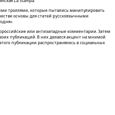
янская La Stampa.
ими троллями, которые пытались манипулировать
честве основы для статей русскоязычными
одня».
 пророссийские или антизападные комментарии. Затем
воих публикаций. В них делался акцент на мнимой
 этого публикации распространялись в социальных