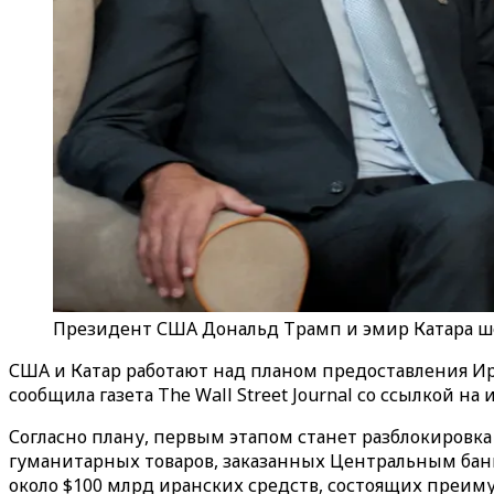
Президент США Дональд Трамп и эмир Катара ше
США и Катар работают над планом предоставления Ир
сообщила газета The Wall Street Journal со ссылкой н
Согласно плану, первым этапом станет разблокировка
гуманитарных товаров, заказанных Центральным банко
около $100 млрд иранских средств, состоящих преи