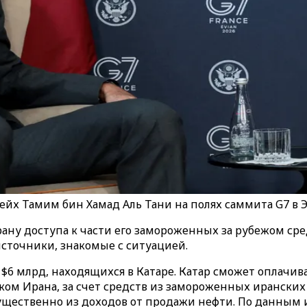
йх Тамим бин Хамад Аль Тани на полях саммита G7 в 
ану доступа к части его замороженных за рубежом сре
а источники, знакомые с ситуацией.
 $6 млрд, находящихся в Катаре. Катар сможет оплачи
м Ирана, за счет средств из замороженных иранских 
мущественно из доходов от продажи нефти. По данным