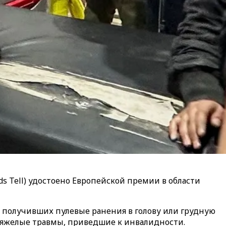
ds
Tell
) удостоено Европейской премии в области
, получивших пулевые ранения в голову или грудную
 тяжелые травмы, приведшие к инвалидности.