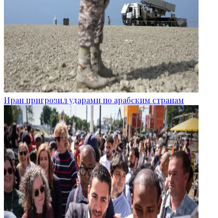
Иран пригрозил ударами по арабским странам