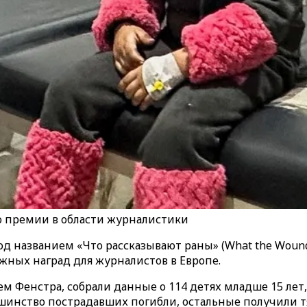
но премии в области журналистики
д названием «Что рассказывают раны» (
What
the
Woun
жных наград для журналистов в Европе.
м Фенстра, собрали данные о 114 детях младше 15 лет
ольшинство пострадавших погибли, остальные получили